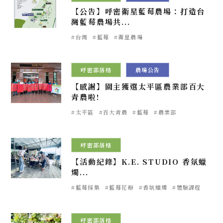
【公告】呼密衛星藍莓農場：打造台
灣藍莓農場共...
#台灣
#藍莓
#衛星農場
2024.06.28
呼密部落格
農場公告
【感謝】園主獲選太平區農業部百大
青農啦!
#太平區
#百大青農
#藍莓
#農業部
2024.03.26
呼密部落格
【活動紀錄】K.E. STUDIO 香氛蠟
燭...
#藍莓採集
#藍莓花瓣
#香氛蠟燭
#體驗課程
2023.12.27
呼密部落格