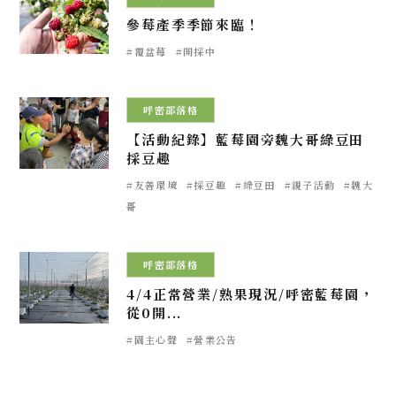
參莓產季季節來臨！
#覆盆莓
#開採中
2023.12.11
呼密部落格
【活動紀錄】藍莓園旁魏大哥綠豆田
採豆趣
#友善環境
#採豆趣
#綠豆田
#親子活動
#魏大
哥
2023.04.04
呼密部落格
4/4正常營業/熟果現況/呼密藍莓園，
從0開...
#園主心聲
#營業公告